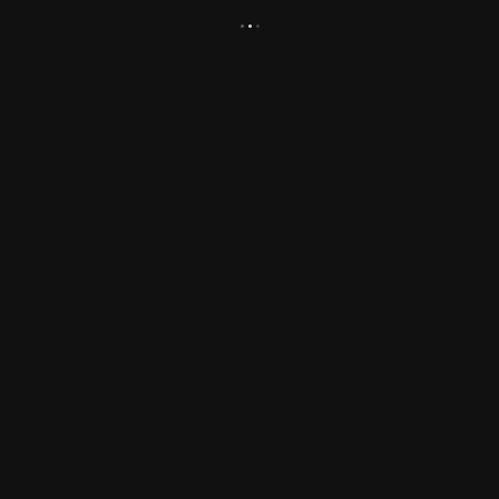
.
.
.