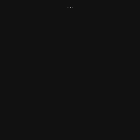
.
.
.